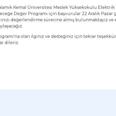
ğ Namık Kemal Üniversitesi Meslek Yüksekokulu Elektr
eceğe Değer Programı için başvurular 22 Aralık Pazar g
rınızı değerlendirme sürecine almış bulunmaktayız ve 
aylaşacağız.
ramı'na olan ilginiz ve desteğiniz için tekrar teşekkü
ar dileriz.