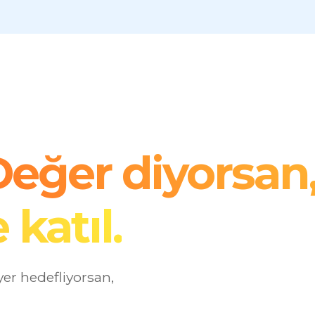
eğer diyorsan
 katıl.
yer hedefliyorsan,