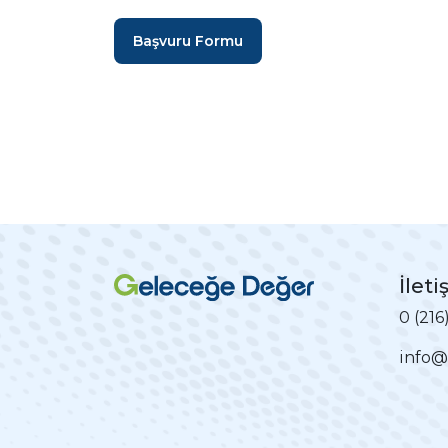
Başvuru Formu
İleti
0 (216
info@