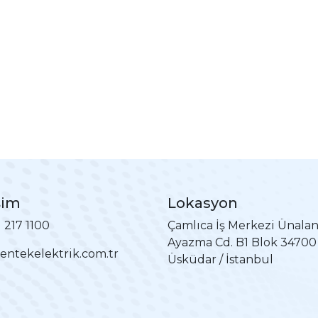
şim
Lokasyon
) 217 1100
Çamlıca İş Merkezi Ünala
Ayazma Cd. B1 Blok 34700
entekelektrik.com.tr
Üsküdar / İstanbul